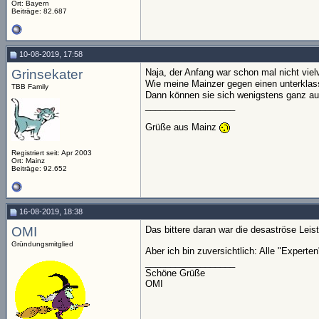
Ort: Bayern
Beiträge: 82.687
10-08-2019, 17:58
Grinsekater
Naja, der Anfang war schon mal nicht vie
Wie meine Mainzer gegen einen unterklass
TBB Family
Dann können sie sich wenigstens ganz auf
__________________
Grüße aus Mainz
Registriert seit: Apr 2003
Ort: Mainz
Beiträge: 92.652
16-08-2019, 18:38
OMI
Das bittere daran war die desaströse Leist
Gründungsmitglied
Aber ich bin zuversichtlich: Alle "Exper
__________________
Schöne Grüße
OMI