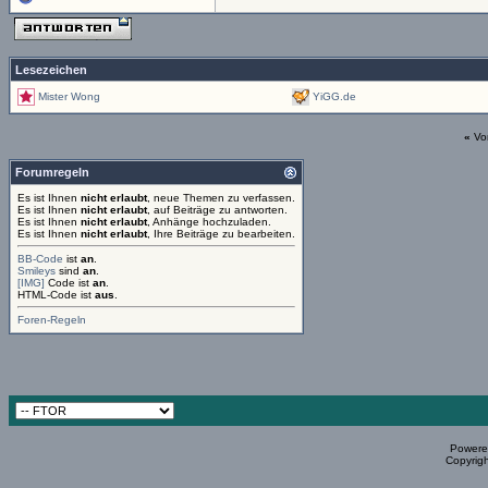
Lesezeichen
Mister Wong
YiGG.de
«
Vo
Forumregeln
Es ist Ihnen
nicht erlaubt
, neue Themen zu verfassen.
Es ist Ihnen
nicht erlaubt
, auf Beiträge zu antworten.
Es ist Ihnen
nicht erlaubt
, Anhänge hochzuladen.
Es ist Ihnen
nicht erlaubt
, Ihre Beiträge zu bearbeiten.
BB-Code
ist
an
.
Smileys
sind
an
.
[IMG]
Code ist
an
.
HTML-Code ist
aus
.
Foren-Regeln
Powered
Copyrigh