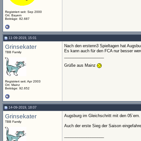
Registriert seit: Sep 2000
Ort: Bayern
Beiträge: 82.687
11-09-2019, 15:01
Grinsekater
Nach den erstenn3 Spieltagen hat Augsbu
Es kann auch für den FCA nur besser we
TBB Family
__________________
Grüße aus Mainz
Registriert seit: Apr 2003
Ort: Mainz
Beiträge: 92.652
14-09-2019, 18:07
Grinsekater
Augsburg im Gleichschritt mit den 05´ern
TBB Family
Auch der erste Sieg der Saison eingefah
__________________