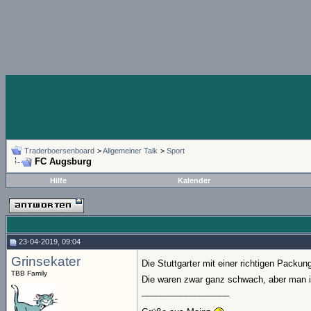
Traderboersenboard
>
Allgemeiner Talk
>
Sport
FC Augsburg
Hilfe
Kalender
23-04-2019, 09:04
Grinsekater
Die Stuttgarter mit einer richtigen Pack
TBB Family
Die waren zwar ganz schwach, aber man ist
__________________