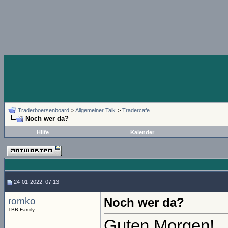
Traderboersenboard
>
Allgemeiner Talk
>
Tradercafe
Noch wer da?
Hilfe
Kalender
24-01-2022, 07:13
romko
Noch wer da?
TBB Family
Guten Morgen!