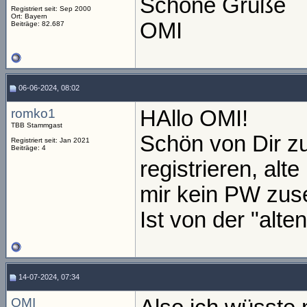
Schöne Grüße
Registriert seit: Sep 2000
Ort: Bayern
OMI
Beiträge: 82.687
06-06-2024, 08:02
romko1
HAllo OMI!
TBB Stammgast
Schön von Dir zu
Registriert seit: Jan 2021
Beiträge: 4
registrieren, al
mir kein PW zus
Ist von der "alte
14-07-2024, 07:34
OMI