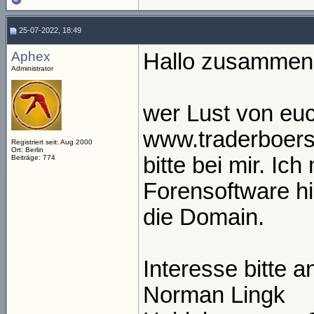
25-07-2022, 18:49
Aphex
Hallo zusammen
Administrator
wer Lust von eu
www.traderboers
Registriert seit: Aug 2000
Ort: Berlin
bitte bei mir. Ic
Beiträge: 774
Forensoftware hi
die Domain.
Interesse bitte a
Norman Lingk