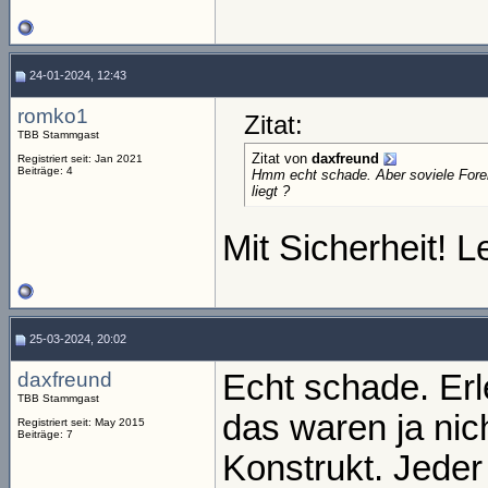
24-01-2024, 12:43
romko1
Zitat:
TBB Stammgast
Zitat von
daxfreund
Registriert seit: Jan 2021
Beiträge: 4
Hmm echt schade. Aber soviele Fore
liegt ?
Mit Sicherheit! L
25-03-2024, 20:02
daxfreund
Echt schade. Erl
TBB Stammgast
das waren ja nic
Registriert seit: May 2015
Beiträge: 7
Konstrukt. Jeder