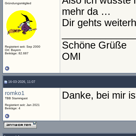
Also ich wüsste n
Gründungsmitglied
mehr da …
Dir gehts weiterh
_____________
Schöne Grüße
Registriert seit: Sep 2000
Ort: Bayern
OMI
Beiträge: 82.687
16-03-2026, 11:07
romko1
Danke, bei mir is
TBB Stammgast
Registriert seit: Jan 2021
Beiträge: 4