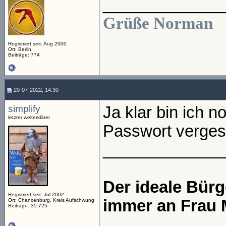
_____________
Grüße Norman
Registriert seit: Aug 2000
Ort: Berlin
Beiträge: 774
20-07-2022, 14:30
simplify
Ja klar bin ich 
letzter welterklärer
Passwort verge
_____________
Der ideale Bür
Registriert seit: Jul 2002
immer an Frau 
Ort: Chancenburg, Kreis Aufschwung
Beiträge: 35.725