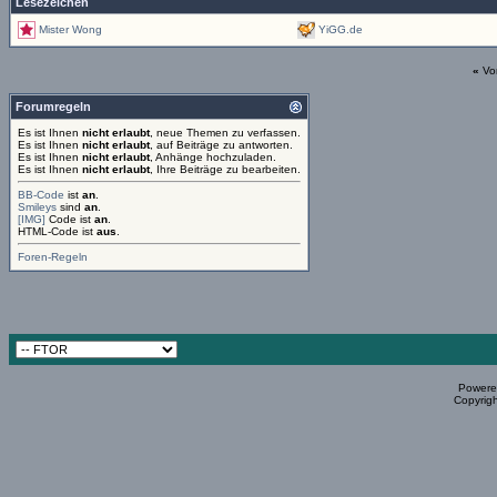
Lesezeichen
Mister Wong
YiGG.de
«
Vo
Forumregeln
Es ist Ihnen
nicht erlaubt
, neue Themen zu verfassen.
Es ist Ihnen
nicht erlaubt
, auf Beiträge zu antworten.
Es ist Ihnen
nicht erlaubt
, Anhänge hochzuladen.
Es ist Ihnen
nicht erlaubt
, Ihre Beiträge zu bearbeiten.
BB-Code
ist
an
.
Smileys
sind
an
.
[IMG]
Code ist
an
.
HTML-Code ist
aus
.
Foren-Regeln
Powered
Copyrigh