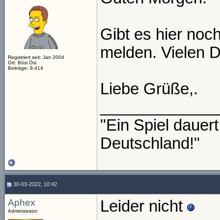
Gibt es hier noch
melden. Vielen 
Registriert seit: Jan 2004
Ort: Bösi Ösi
Beiträge: 9.414
Liebe Grüße,.
_____________
"Ein Spiel daue
Deutschland!"
30-03-2022, 10:42
Aphex
Leider nicht
Administrator