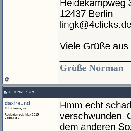
Heidekampweg 
12437 Berlin
lingk@4clicks.d
Viele Grüße aus 
_____________
Grüße Norman
30-08-2023, 19:09
daxfreund
Hmm echt schade
TBB Stammgast
verschwunden. O
Registriert seit: May 2015
Beiträge: 7
dem anderen Sozi