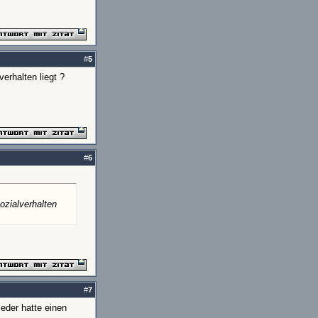
#
5
rhalten liegt ?
#
6
zialverhalten
#
7
Jeder hatte einen