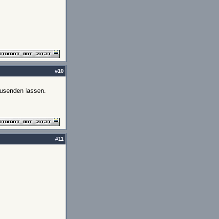
#
10
zusenden lassen.
#
11