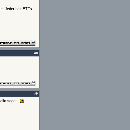
ie. Jeder hält ETFs.
#
8
#
9
allo sagen!