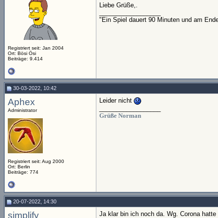
Liebe Grüße,.
__________________
"Ein Spiel dauert 90 Minuten und am End
Registriert seit: Jan 2004
Ort: Bösi Ösi
Beiträge: 9.414
30-03-2022, 10:42
Aphex
Leider nicht
__________________
Administrator
Grüße Norman
Registriert seit: Aug 2000
Ort: Berlin
Beiträge: 774
20-07-2022, 14:30
simplify
Ja klar bin ich noch da. Wg. Corona hatt