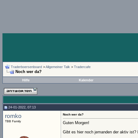
Traderboersenboard
>
Allgemeiner Talk
>
Tradercafe
Noch wer da?
Hilfe
Kalender
24-01-2022, 07:13
romko
Noch wer da?
TBB Family
Guten Morgen!
Gibt es hier noch jemanden der aktiv ist?