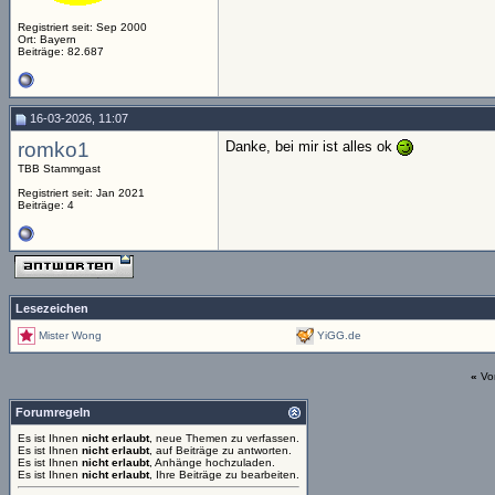
Registriert seit: Sep 2000
Ort: Bayern
Beiträge: 82.687
16-03-2026, 11:07
romko1
Danke, bei mir ist alles ok
TBB Stammgast
Registriert seit: Jan 2021
Beiträge: 4
Lesezeichen
Mister Wong
YiGG.de
«
Vo
Forumregeln
Es ist Ihnen
nicht erlaubt
, neue Themen zu verfassen.
Es ist Ihnen
nicht erlaubt
, auf Beiträge zu antworten.
Es ist Ihnen
nicht erlaubt
, Anhänge hochzuladen.
Es ist Ihnen
nicht erlaubt
, Ihre Beiträge zu bearbeiten.