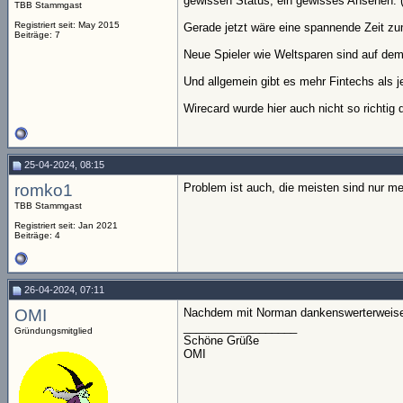
gewissen Status, ein gewisses Ansehen. 
TBB Stammgast
Registriert seit: May 2015
Gerade jetzt wäre eine spannende Zeit zum
Beiträge: 7
Neue Spieler wie Weltsparen sind auf de
Und allgemein gibt es mehr Fintechs als j
Wirecard wurde hier auch nicht so richtig
25-04-2024, 08:15
romko1
Problem ist auch, die meisten sind nur me
TBB Stammgast
Registriert seit: Jan 2021
Beiträge: 4
26-04-2024, 07:11
OMI
Nachdem mit Norman dankenswerterweise 
__________________
Gründungsmitglied
Schöne Grüße
OMI