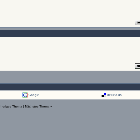
Google
del.icio.us
rheriges Thema
|
Nächstes Thema
»