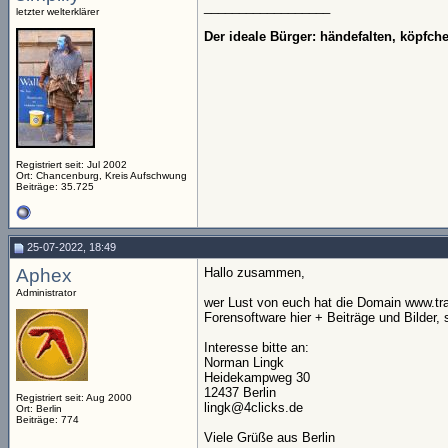
__________________
letzter welterklärer
Der ideale Bürger: händefalten, köpfc
Registriert seit: Jul 2002
Ort: Chancenburg, Kreis Aufschwung
Beiträge: 35.725
25-07-2022, 18:49
Aphex
Hallo zusammen,
Administrator
wer Lust von euch hat die Domain www.trad
Forensoftware hier + Beiträge und Bilder,
Interesse bitte an:
Norman Lingk
Heidekampweg 30
12437 Berlin
Registriert seit: Aug 2000
lingk@4clicks.de
Ort: Berlin
Beiträge: 774
Viele Grüße aus Berlin