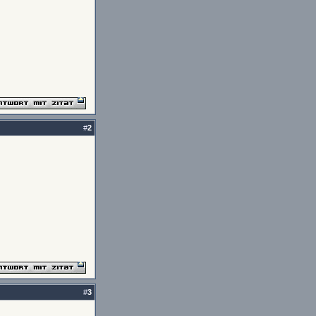
#
2
#
3