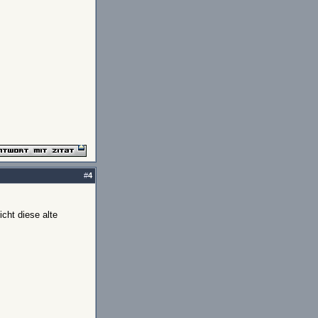
#
4
cht diese alte