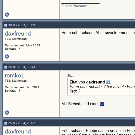
__________________
Grüße Norman
30-08-2023, 19:09
daxfreund
Hmm echt schade. Aber soviele Foren sin
TBB Stammgast
Registriert seit: May 2015
Beiträge: 7
24-01-2024, 12:43
romko1
Zitat:
TBB Stammgast
Zitat von
daxfreund
Hmm echt schade. Aber soviele Fore
Registriert seit: Jan 2021
Beiträge: 4
liegt ?
Mit Sicherheit! Leider
25-03-2024, 20:02
daxfreund
Echt schade. Erlebe das in so vielen Fore